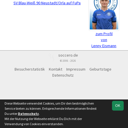
SV Blau-Weiß 90 Neustadt/Orla auf FuPa
zum Profil
von
Lenny Eismann
soccero.de
© 2006 - 2026
Besucherstatistik
Kontakt
Impressum
Geburtstage
Datenschutz
Diese Webseite verwendet Cookies, um Dir den bestmöglichen
OK
Service bieten zu können. Entsprechende Informationen findest
Du unter
Datenschutz
.
Mit der Nutzung der Webseite erklärst Du Dich mit der
Verwendung von Cookies einverstanden.