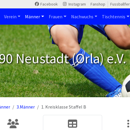
Facebook
Instagram
Fanshop
Fussballfe
Verein
Männer
Frauen
Nachwuchs
Tischtennis
90 Neustadt (Orla) e.V.
änner
3.Männer
1. Kreisklasse Staffel B