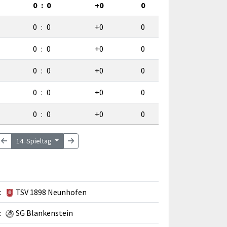
0
:
0
+0
0
0
:
0
+0
0
0
:
0
+0
0
0
:
0
+0
0
0
:
0
+0
0
0
:
0
+0
0
14. Spieltag
:
TSV 1898 Neunhofen
:
SG Blankenstein