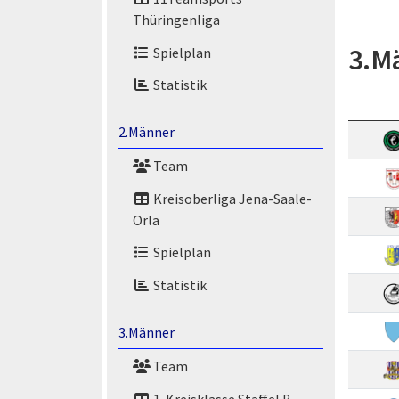
Thüringenliga
3.M
Spielplan
Statistik
2.Männer
Team
Kreisoberliga Jena-Saale-
Orla
Spielplan
Statistik
3.Männer
Team
1. Kreisklasse Staffel B