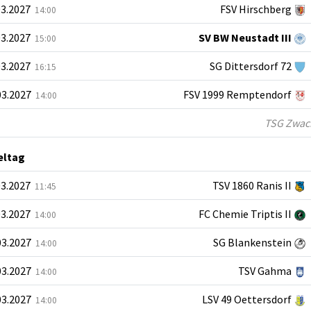
03.2027
FSV Hirschberg
14:00
03.2027
SV BW Neustadt III
15:00
03.2027
SG Dittersdorf 72
16:15
03.2027
FSV 1999 Remptendorf
14:00
TSG Zwacka
ieltag
03.2027
TSV 1860 Ranis II
11:45
03.2027
FC Chemie Triptis II
14:00
03.2027
SG Blankenstein
14:00
03.2027
TSV Gahma
14:00
03.2027
LSV 49 Oettersdorf
14:00