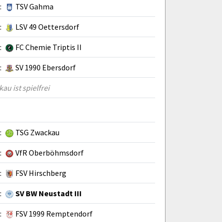
:
TSV Gahma
:
LSV 49 Oettersdorf
:
FC Chemie Triptis II
:
SV 1990 Ebersdorf
u ist spielfrei
:
TSG Zwackau
:
VfR Oberböhmsdorf
:
FSV Hirschberg
:
SV BW Neustadt III
:
FSV 1999 Remptendorf