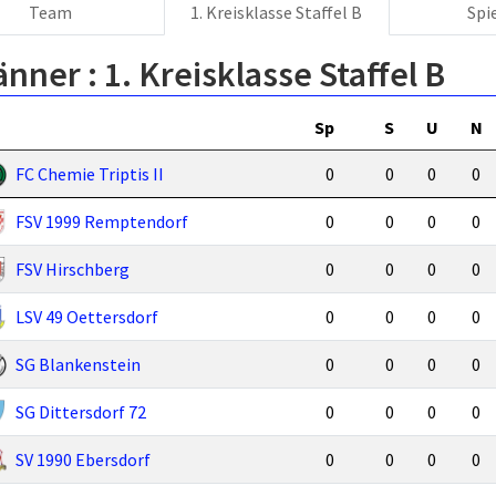
Team
1. Kreisklasse Staffel B
Spi
änner :
1. Kreisklasse Staffel B
Sp
S
U
N
FC Chemie Triptis II
0
0
0
0
FSV 1999 Remptendorf
0
0
0
0
FSV Hirschberg
0
0
0
0
LSV 49 Oettersdorf
0
0
0
0
SG Blankenstein
0
0
0
0
SG Dittersdorf 72
0
0
0
0
SV 1990 Ebersdorf
0
0
0
0