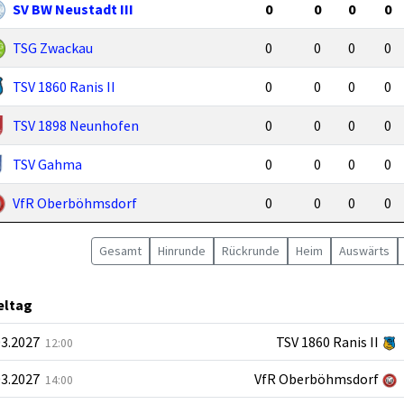
SV BW Neustadt III
0
0
0
0
TSG Zwackau
0
0
0
0
TSV 1860 Ranis II
0
0
0
0
TSV 1898 Neunhofen
0
0
0
0
TSV Gahma
0
0
0
0
VfR Oberböhmsdorf
0
0
0
0
Gesamt
Hin
runde
Rück
runde
Heim
Auswärts
ieltag
03.2027
TSV 1860 Ranis II
12:00
03.2027
VfR Oberböhmsdorf
14:00