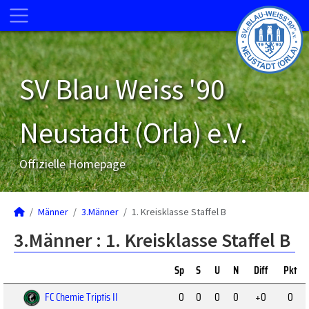
SV Blau Weiss '90
Neustadt (Orla) e.V.
Offizielle Homepage
Männer
3.Männer
1. Kreisklasse Staffel B
3.Männer :
1. Kreisklasse Staffel B
Sp
S
U
N
Diff
Pkt
FC Chemie Triptis II
0
0
0
0
+0
0