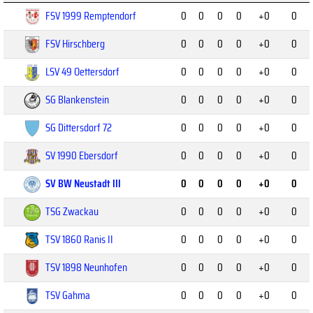
FSV 1999 Remptendorf
0
0
0
0
+0
0
FSV Hirschberg
0
0
0
0
+0
0
LSV 49 Oettersdorf
0
0
0
0
+0
0
SG Blankenstein
0
0
0
0
+0
0
SG Dittersdorf 72
0
0
0
0
+0
0
SV 1990 Ebersdorf
0
0
0
0
+0
0
SV BW Neustadt III
0
0
0
0
+0
0
TSG Zwackau
0
0
0
0
+0
0
TSV 1860 Ranis II
0
0
0
0
+0
0
TSV 1898 Neunhofen
0
0
0
0
+0
0
TSV Gahma
0
0
0
0
+0
0