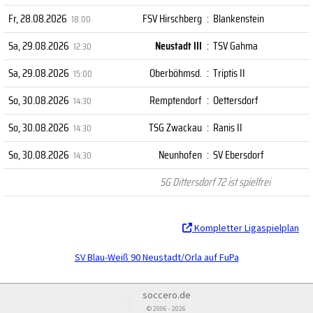
Fr, 28.08.2026
FSV Hirschberg
:
Blankenstein
18:00
Sa, 29.08.2026
Neustadt III
:
TSV Gahma
12:30
Sa, 29.08.2026
Oberböhmsd.
:
Triptis II
15:00
So, 30.08.2026
Remptendorf
:
Oettersdorf
14:30
So, 30.08.2026
TSG Zwackau
:
Ranis II
14:30
So, 30.08.2026
Neunhofen
:
SV Ebersdorf
14:30
SG Dittersdorf 72 ist spielfrei
Kompletter Ligaspielplan
SV Blau-Weiß 90 Neustadt/Orla auf FuPa
soccero.de
© 2006 - 2026