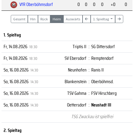
VfR Oberböhmsdorf
0
0
0
0
+0
0
Gesamt
Hin
Rück
Heim
Auswärts
1. Spieltag
1. Spieltag
Fr, 14.08.2026
Triptis II
:
SG Dittersdorf
18:30
Fr, 14.08.2026
SV Ebersdorf
:
Remptendorf
18:30
So, 16.08.2026
Neunhofen
:
Ranis II
14:30
So, 16.08.2026
Blankenstein
:
Oberböhmsd.
14:30
So, 16.08.2026
TSV Gahma
:
FSV Hirschberg
14:30
So, 16.08.2026
Oettersdorf
:
Neustadt III
14:30
TSG Zwackau ist spielfrei
2. Spieltag