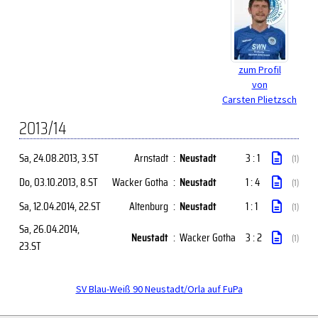
zum Profil
von
Carsten Plietzsch
2013/14
Sa, 24.08.2013
, 3.ST
Arnstadt
:
Neustadt
3 : 1
(1)
Do, 03.10.2013
, 8.ST
Wacker Gotha
:
Neustadt
1 : 4
(1)
Sa, 12.04.2014
, 22.ST
Altenburg
:
Neustadt
1 : 1
(1)
Sa, 26.04.2014
,
Neustadt
:
Wacker Gotha
3 : 2
(1)
23.ST
SV Blau-Weiß 90 Neustadt/Orla auf FuPa