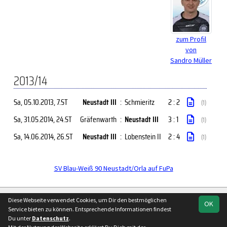
zum Profil
von
Sandro Müller
2013/14
Sa, 05.10.2013
, 7.ST
Neustadt III
:
Schmieritz
2 : 2
(1)
Sa, 31.05.2014
, 24.ST
Gräfenwarth
:
Neustadt III
3 : 1
(1)
Sa, 14.06.2014
, 26.ST
Neustadt III
:
Lobenstein II
2 : 4
(1)
SV Blau-Weiß 90 Neustadt/Orla auf FuPa
soccero.de
Diese Webseite verwendet Cookies, um Dir den bestmöglichen
OK
© 2006 - 2026
Service bieten zu können. Entsprechende Informationen findest
Du unter
Datenschutz
.
Besucherstatistik
Kontakt
Impressum
Geburtstage