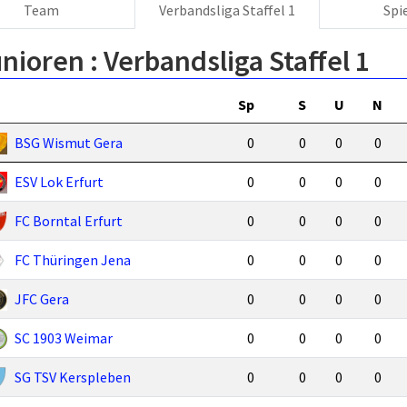
Team
Verbandsliga Staffel 1
Spi
nioren :
Verbandsliga Staffel 1
Sp
S
U
N
BSG Wismut Gera
0
0
0
0
ESV Lok Erfurt
0
0
0
0
FC Borntal Erfurt
0
0
0
0
FC Thüringen Jena
0
0
0
0
JFC Gera
0
0
0
0
SC 1903 Weimar
0
0
0
0
SG TSV Kerspleben
0
0
0
0