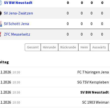
SV BW Neustadt
0
0
0
0
SV Jena-Zwätzen
0
0
0
0
SV Schott Jena
0
0
0
0
ZFC Meuselwitz
0
0
0
0
Gesamt
Hin
runde
Rück
runde
Heim
Auswärts
ieltag
11.2026
FC Thüringen Jena
10:30
11.2026
SG TSV Kerspleben
10:30
11.2026
SV BW Neustadt
10:30
11.2026
SC 1903 Weimar
10:30