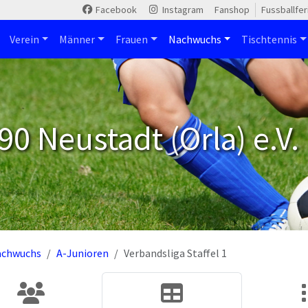
Facebook
Instagram
Fanshop
Fussballfe
Verein
Männer
Frauen
Nachwuchs
Tischtennis
90 Neustadt (Orla) e.V.
achwuchs
A-Junioren
Verbandsliga Staffel 1