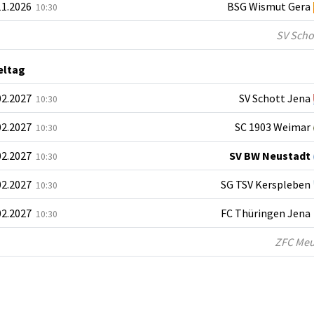
11.2026
BSG Wismut Gera
10:30
SV Schot
ieltag
02.2027
SV Schott Jena
10:30
02.2027
SC 1903 Weimar
10:30
02.2027
SV BW Neustadt
10:30
02.2027
SG TSV Kerspleben
10:30
02.2027
FC Thüringen Jena
10:30
ZFC Meus