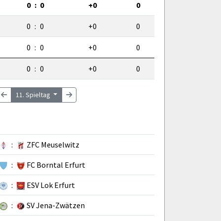
0
:
0
+0
0
0
:
0
+0
0
0
:
0
+0
0
0
:
0
+0
0
11. Spieltag
:
ZFC Meuselwitz
:
FC Borntal Erfurt
:
ESV Lok Erfurt
:
SV Jena-Zwätzen