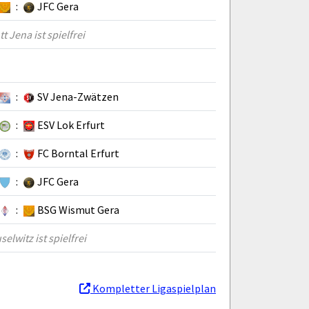
:
JFC Gera
t Jena ist spielfrei
:
SV Jena-Zwätzen
:
ESV Lok Erfurt
:
FC Borntal Erfurt
:
JFC Gera
:
BSG Wismut Gera
elwitz ist spielfrei
Kompletter Ligaspielplan