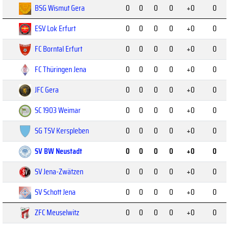
BSG Wismut Gera
0
0
0
0
+0
0
ESV Lok Erfurt
0
0
0
0
+0
0
FC Borntal Erfurt
0
0
0
0
+0
0
FC Thüringen Jena
0
0
0
0
+0
0
JFC Gera
0
0
0
0
+0
0
SC 1903 Weimar
0
0
0
0
+0
0
SG TSV Kerspleben
0
0
0
0
+0
0
SV BW Neustadt
0
0
0
0
+0
0
SV Jena-Zwätzen
0
0
0
0
+0
0
SV Schott Jena
0
0
0
0
+0
0
ZFC Meuselwitz
0
0
0
0
+0
0