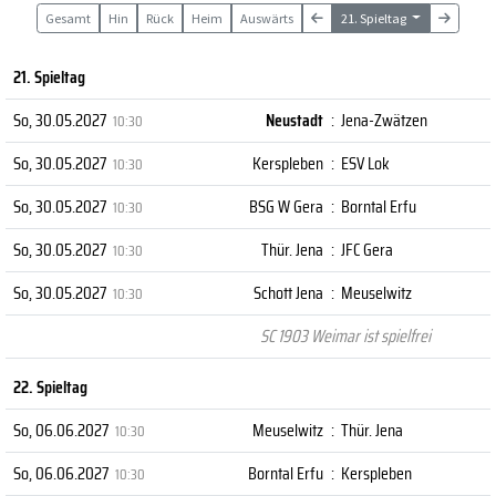
Gesamt
Hin
Rück
Heim
Auswärts
21. Spieltag
21. Spieltag
So, 30.05.2027
Neustadt
:
Jena-Zwätzen
10:30
So, 30.05.2027
Kerspleben
:
ESV Lok
10:30
So, 30.05.2027
BSG W Gera
:
Borntal Erfu
10:30
So, 30.05.2027
Thür. Jena
:
JFC Gera
10:30
So, 30.05.2027
Schott Jena
:
Meuselwitz
10:30
SC 1903 Weimar ist spielfrei
22. Spieltag
So, 06.06.2027
Meuselwitz
:
Thür. Jena
10:30
So, 06.06.2027
Borntal Erfu
:
Kerspleben
10:30