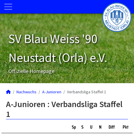
SV Blau Weiss '90
Neustadt (Orla) e.V.
Offizielle Homepage
Nachwuchs
A-Junioren
Verbandsliga Staffel 1
A-Junioren :
Verbandsliga Staffel
1
Sp
S
U
N
Diff
Pkt