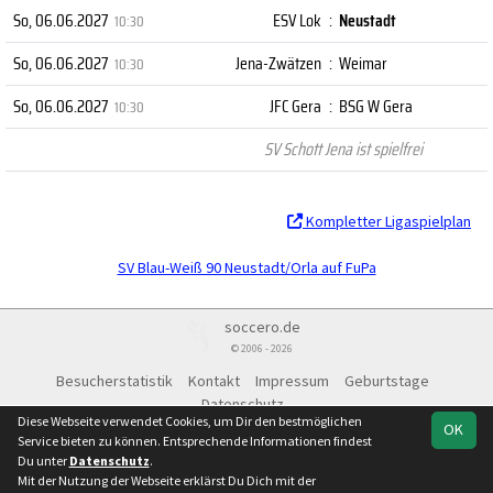
So, 06.06.2027
ESV Lok
:
Neustadt
10:30
So, 06.06.2027
Jena-Zwätzen
:
Weimar
10:30
So, 06.06.2027
JFC Gera
:
BSG W Gera
10:30
SV Schott Jena ist spielfrei
Kompletter Ligaspielplan
SV Blau-Weiß 90 Neustadt/Orla auf FuPa
soccero.de
© 2006 - 2026
Besucherstatistik
Kontakt
Impressum
Geburtstage
Datenschutz
Diese Webseite verwendet Cookies, um Dir den bestmöglichen
OK
Service bieten zu können. Entsprechende Informationen findest
Du unter
Datenschutz
.
Mit der Nutzung der Webseite erklärst Du Dich mit der
Team
Verbandsliga
Spielplan
Statistik