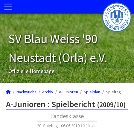
SV Blau Weiss '90
Neustadt (Orla) e.V.
Offizielle Homepage
Nachwuchs
Archiv
A-Junioren
Spielplan
Spieltag
A-Junioren :
Spielbericht
(2009/10)
Landesklasse
20. Spieltag - 06.06.2010
10:30 Uhr