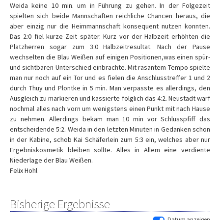
Weida keine 10 min. um in Führung zu gehen. In der Folgezeit
spielten sich beide Mannschaften reichliche Chancen heraus, die
aber einzig nur die Heimmannschaft konsequent nutzen konnten.
Das 2:0 fiel kurze Zeit später. Kurz vor der Halbzeit erhöhten die
Platzherren sogar zum 3:0 Halbzeitresultat. Nach der Pause
wechselten die Blau Weißen auf einigen Positionen,was einen spür-
und sichtbaren Unterschied einbrachte. Mit rasantem Tempo spielte
man nur noch auf ein Tor und es fielen die Anschlusstreffer 1 und 2
durch Thuy und Plontke in 5 min. Man verpasste es allerdings, den
Ausgleich zu markieren und kassierte folglich das 4:2. Neustadt warf
nochmal alles nach vorn um wenigstens einen Punkt mit nach Hause
zu nehmen. Allerdings bekam man 10 min vor Schlusspfiff das
entscheidende 5:2. Weida in den letzten Minuten in Gedanken schon
in der Kabine, schob Kai Schäferlein zum 5:3 ein, welches aber nur
Ergebniskosmetik bleiben sollte. Alles in Allem eine verdiente
Niederlage der Blau Weißen.
Felix Hohl
Bisherige Ergebnisse
Datum anzeigen