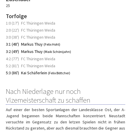
25
Torfolge
1:0 (17')
FC Thüringen Weida
2:0 (22')
FC Thüringen Weida
3:0 (38')
FC Thüringen Weida
3:1 (48')
Markus Thuy
(Felix Hohl)
3:2 (49')
Markus Thuy
(Maik Schönijahn)
4:2 (77')
FC Thüringen Weida
5:2 (81')
FC Thüringen Weida
5:3 (86')
Kai Schäferlein
(Felix Böttcher)
Nach Niederlage nur noch
Vizemeisterschaft zu schaffen
Auf einer der besten Sportanlagen der Landesklasse Ost, der A-
Jugend begannen beide Mannschaften konzentriert. Neustadt
versuchte im Gegensatz zu den letzen Spielen nicht in frühen
Rückstand zu geraten, aber auch diesmal brauchten die Gegner aus