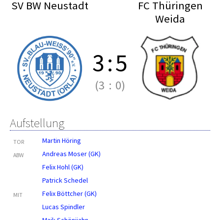
SV BW Neustadt
FC Thüringen
Weida
3
:
5
(3
:
0)
Aufstellung
Martin Höring
TOR
Andreas Moser (GK)
ABW
Felix Hohl (GK)
Patrick Schedel
Felix Böttcher (GK)
MIT
Lucas Spindler