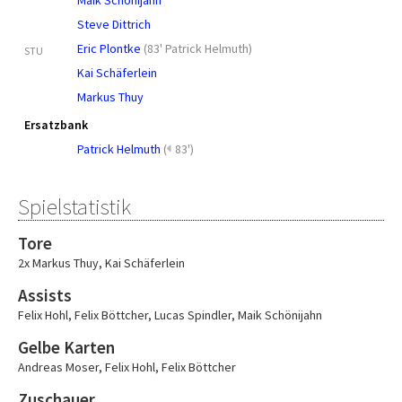
Maik Schönijahn
Steve Dittrich
Eric Plontke
(
83' Patrick Helmuth
)
STU
Kai Schäferlein
Markus Thuy
Ersatzbank
Patrick Helmuth
(
83')
Spielstatistik
Tore
2x Markus Thuy
,
Kai Schäferlein
Assists
Felix Hohl
,
Felix Böttcher
,
Lucas Spindler
,
Maik Schönijahn
Gelbe Karten
Andreas Moser
,
Felix Hohl
,
Felix Böttcher
Zuschauer