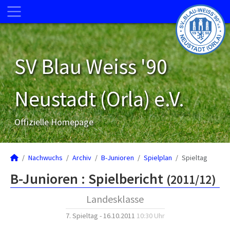
SV Blau Weiss '90
Neustadt (Orla) e.V.
Offizielle Homepage
Nachwuchs
Archiv
B-Junioren
Spielplan
Spieltag
B-Junioren :
Spielbericht
(2011/12)
Landesklasse
7. Spieltag - 16.10.2011
10:30 Uhr