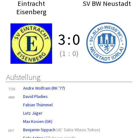
Eintracht
SV BW Neustadt
Eisenberg
3
:
0
(1
:
0)
Aufstellung
Andre Wolfram (RK '77)
TOR
David Pladies
ABW
Fabian Thümmel
Lutz Jäger
Max Kosien (GK)
Benjamin Sippach
(
41' Sakis Wlasis Tsikos
)
MIT