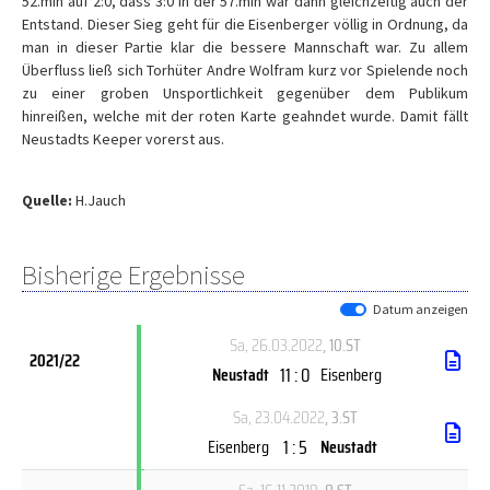
52.min auf 2:0, dass 3:0 in der 57.min war dann gleichzeitig auch der
Entstand. Dieser Sieg geht für die Eisenberger völlig in Ordnung, da
man in dieser Partie klar die bessere Mannschaft war. Zu allem
Überfluss ließ sich Torhüter Andre Wolfram kurz vor Spielende noch
zu einer groben Unsportlichkeit gegenüber dem Publikum
hinreißen, welche mit der roten Karte geahndet wurde. Damit fällt
Neustadts Keeper vorerst aus.
Quelle:
H.Jauch
Bisherige Ergebnisse
Datum anzeigen
Sa, 26.03.2022
, 10.ST
2021/22
11 : 0
Neustadt
Eisenberg
Sa, 23.04.2022
, 3.ST
1 : 5
Eisenberg
Neustadt