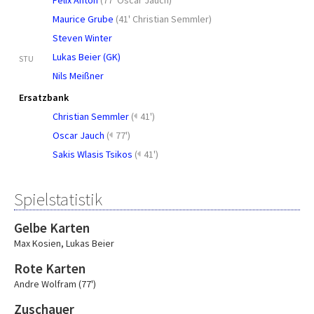
Felix Anton
(
77' Oscar Jauch
)
Maurice Grube
(
41' Christian Semmler
)
Steven Winter
Lukas Beier (GK)
STU
Nils Meißner
Ersatzbank
Christian Semmler
(
41')
Oscar Jauch
(
77')
Sakis Wlasis Tsikos
(
41')
Spielstatistik
Gelbe Karten
Max Kosien
,
Lukas Beier
Rote Karten
Andre Wolfram (77')
Zuschauer