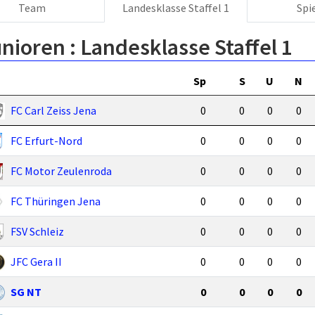
Team
Landesklasse Staffel 1
Spi
nioren :
Landesklasse Staffel 1
Sp
S
U
N
FC Carl Zeiss Jena
0
0
0
0
FC Erfurt-Nord
0
0
0
0
FC Motor Zeulenroda
0
0
0
0
FC Thüringen Jena
0
0
0
0
FSV Schleiz
0
0
0
0
JFC Gera II
0
0
0
0
SG NT
0
0
0
0