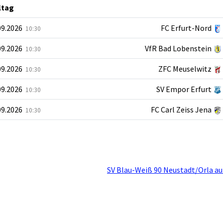
ltag
09.2026
FC Erfurt-Nord
10:30
09.2026
VfR Bad Lobenstein
10:30
09.2026
ZFC Meuselwitz
10:30
09.2026
SV Empor Erfurt
10:30
09.2026
FC Carl Zeiss Jena
10:30
SV Blau-Weiß 90 Neustadt/Orla au