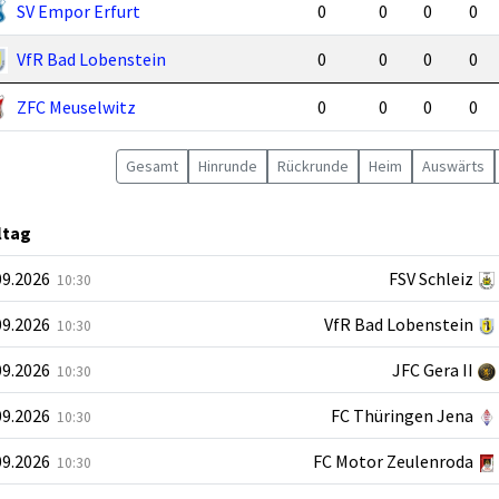
SV Empor Erfurt
0
0
0
0
VfR Bad Lobenstein
0
0
0
0
ZFC Meuselwitz
0
0
0
0
Gesamt
Hin
runde
Rück
runde
Heim
Auswärts
ltag
09.2026
FSV Schleiz
10:30
09.2026
VfR Bad Lobenstein
10:30
09.2026
JFC Gera II
10:30
09.2026
FC Thüringen Jena
10:30
09.2026
FC Motor Zeulenroda
10:30