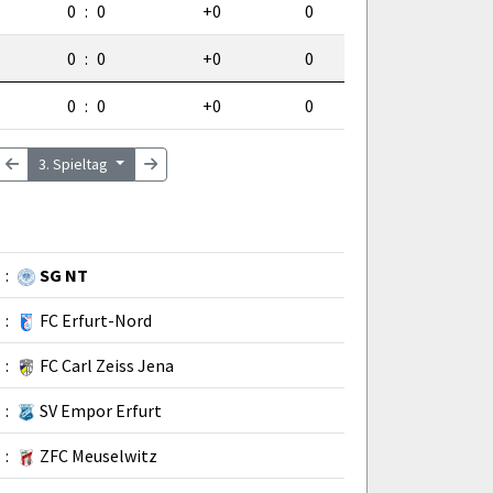
0
:
0
+0
0
0
:
0
+0
0
0
:
0
+0
0
3. Spieltag
:
SG NT
:
FC Erfurt-Nord
:
FC Carl Zeiss Jena
:
SV Empor Erfurt
:
ZFC Meuselwitz