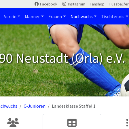
Facebook
Instagram
Fanshop
Fussballfe
Verein
Männer
Frauen
Nachwuchs
Tischtennis
90 Neustadt (Orla) e.V.
achwuchs
C-Junioren
Landesklasse Staffel 1