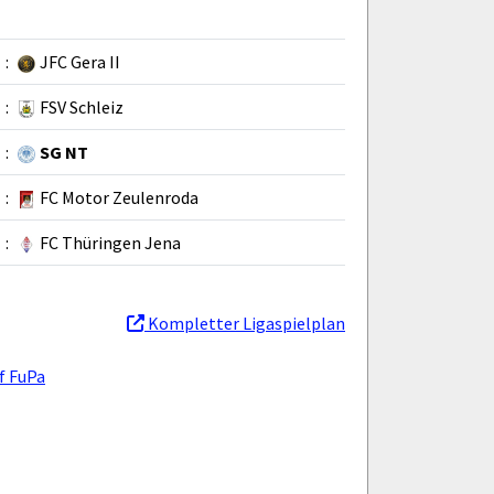
:
JFC Gera II
:
FSV Schleiz
:
SG NT
:
FC Motor Zeulenroda
:
FC Thüringen Jena
Kompletter Ligaspielplan
f FuPa