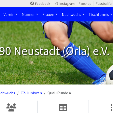
Facebook
Instagram
Fanshop
Fussballfe
Verein
Männer
Frauen
Nachwuchs
Tischtennis
90 Neustadt (Orla) e.V.
achwuchs
C2-Junioren
Quali Runde A