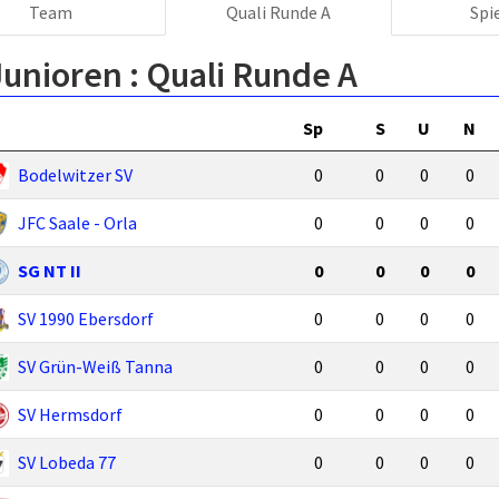
Team
Quali Runde A
Spi
Junioren :
Quali Runde A
Sp
S
U
N
Bodelwitzer SV
0
0
0
0
JFC Saale - Orla
0
0
0
0
SG NT II
0
0
0
0
SV 1990 Ebersdorf
0
0
0
0
SV Grün-Weiß Tanna
0
0
0
0
SV Hermsdorf
0
0
0
0
SV Lobeda 77
0
0
0
0