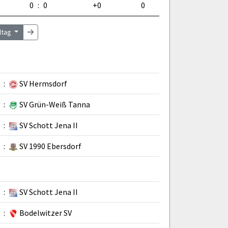
0
:
0
+0
0
eltag
:
SV Hermsdorf
:
SV Grün-Weiß Tanna
:
SV Schott Jena II
:
SV 1990 Ebersdorf
:
SV Schott Jena II
:
Bodelwitzer SV