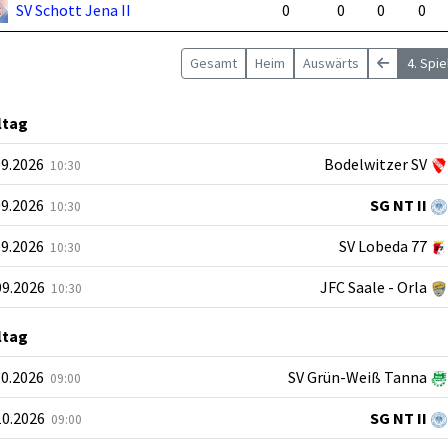
SV Schott Jena II
0
0
0
0
Gesamt
Heim
Auswärts
4. Spi
ltag
09.2026
Bodelwitzer SV
10:30
09.2026
SG NT II
10:30
09.2026
SV Lobeda 77
10:30
09.2026
JFC Saale - Orla
10:30
ltag
10.2026
SV Grün-Weiß Tanna
09:00
10.2026
SG NT II
09:00