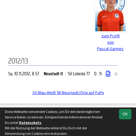
zum Profil
von
Pascal Garnies
2012/13
Sa, 10.11.2012
, 8.ST
Neustadt II
:
SV Lobeda 77
0 : 9
(1)
SV Blau-Weiß 90 Neustadt/Orla auf FuPa
soccero.de
Diese Webseite verwendet Cookies, um Dir den bestmöglichen
OK
© 2006 - 2026
Service bieten zu können. Entsprechende Informationen findest
Du unter
Datenschutz
.
Besucherstatistik
Kontakt
Impressum
Geburtstage
Mit der Nutzung der Webseite erklärst Du Dich mit der
Datenschutz
Verwendung von Cookies einverstanden.