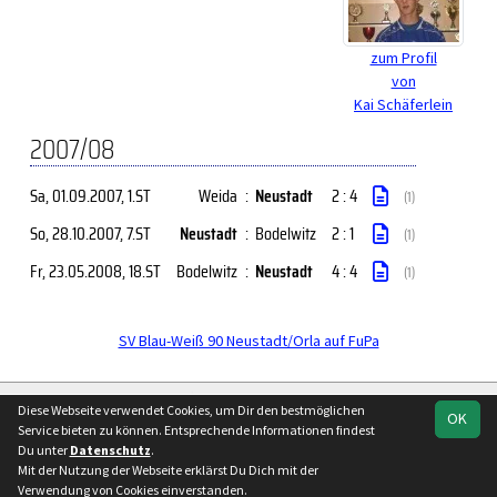
zum Profil
von
Kai Schäferlein
2007/08
Sa, 01.09.2007
, 1.ST
Weida
:
Neustadt
2 : 4
(1)
So, 28.10.2007
, 7.ST
Neustadt
:
Bodelwitz
2 : 1
(1)
Fr, 23.05.2008
, 18.ST
Bodelwitz
:
Neustadt
4 : 4
(1)
SV Blau-Weiß 90 Neustadt/Orla auf FuPa
soccero.de
Diese Webseite verwendet Cookies, um Dir den bestmöglichen
OK
© 2006 - 2026
Service bieten zu können. Entsprechende Informationen findest
Du unter
Datenschutz
.
Besucherstatistik
Kontakt
Impressum
Geburtstage
Mit der Nutzung der Webseite erklärst Du Dich mit der
Datenschutz
Verwendung von Cookies einverstanden.