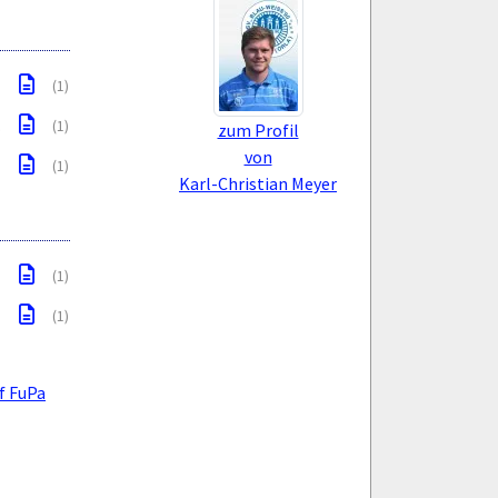
(1)
.
(1)
zum Profil
von
(1)
Karl-Christian Meyer
(1)
(1)
f FuPa