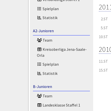
201
Spielplan
Statistik
2.ST
5.ST
A2-Junioren
10.ST
Team
201
Kreisoberliga Jena-Saale-
Orla
11.ST
Spielplan
15.ST
Statistik
B-Junioren
Team
Landesklasse Staffel 1