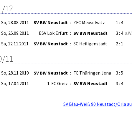
1/12
So, 28.08.2011
SV BW Neustadt
:
ZFC Meuselwitz
1 : 4
So, 25.09.2011
ESV Lok Erfurt
:
SV BW Neustadt
3 : 4
a.W
Sa, 12.11.2011
SV BW Neustadt
:
SC Heiligenstadt
2 : 1
0/11
So, 28.11.2010
SV BW Neustadt
:
FC Thüringen Jena
3 : 5
So, 17.04.2011
1. FC Greiz
:
SV BW Neustadt
3 : 4
SV Blau-Weiß 90 Neustadt/Orla au