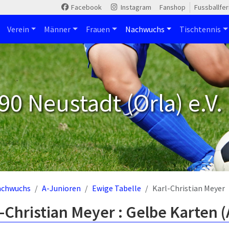
Facebook
Instagram
Fanshop
Fussballfe
Verein
Männer
Frauen
Nachwuchs
Tischtennis
90 Neustadt (Orla) e.V.
achwuchs
A-Junioren
Ewige Tabelle
Karl-Christian Meyer
-Christian Meyer : Gelbe Karten 