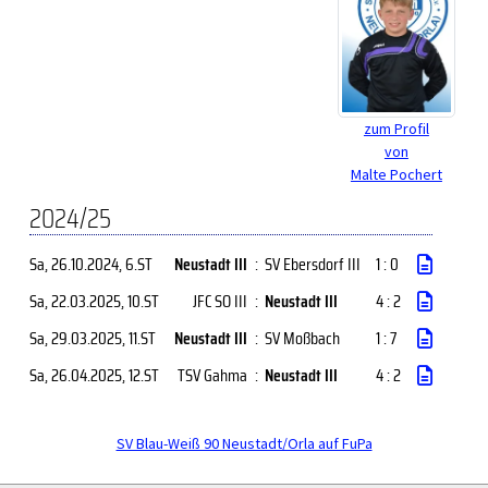
zum Profil
von
Malte Pochert
2024/25
Sa, 26.10.2024
, 6.ST
Neustadt III
:
SV Ebersdorf III
1 : 0
Sa, 22.03.2025
, 10.ST
JFC SO III
:
Neustadt III
4 : 2
Sa, 29.03.2025
, 11.ST
Neustadt III
:
SV Moßbach
1 : 7
Sa, 26.04.2025
, 12.ST
TSV Gahma
:
Neustadt III
4 : 2
SV Blau-Weiß 90 Neustadt/Orla auf FuPa