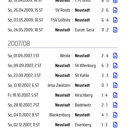
So, 19.04.2009
, 14.ST
Neustadt
:
1. FC Greiz
8 : 0
So, 26.04.2009
, 15.ST
SV Rositz
:
Neustadt
2 : 6
So, 03.05.2009
, 10.ST
FSV Gößnitz
:
Neustadt
6 : 4
So, 24.05.2009
, 18.ST
Neustadt
:
Eurotr. Gera
11 : 2
2007/08
Sa, 01.09.2007
, 1.ST
Weida
:
Neustadt
2 : 4
So, 09.09.2007
, 2.ST
Neustadt
:
SV Altenburg
6 : 3
So, 23.09.2007
, 3.ST
Neustadt
:
SV Kahla
3 : 3
Sa, 13.10.2007
, 6.ST
Jena-Zwätzen
:
Neustadt
0 : 1
Fr, 19.10.2007
, 5.ST
Neustadt
:
Hirschberg
1 : 4
So, 28.10.2007
, 7.ST
Neustadt
:
Bodelwitz
2 : 1
So, 04.11.2007
, 8.ST
Blankenburg
:
Neustadt
4 : 1
So, 02.12.2007
, 11.ST
Neustadt
:
Eisenberg
1 : 3