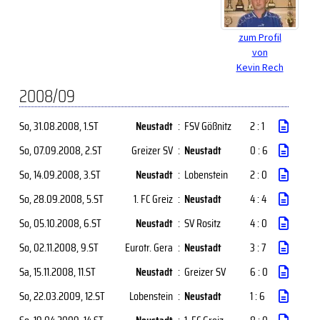
zum Profil
von
Kevin Rech
2008/09
So, 31.08.2008
, 1.ST
Neustadt
:
FSV Gößnitz
2 : 1
So, 07.09.2008
, 2.ST
Greizer SV
:
Neustadt
0 : 6
So, 14.09.2008
, 3.ST
Neustadt
:
Lobenstein
2 : 0
So, 28.09.2008
, 5.ST
1. FC Greiz
:
Neustadt
4 : 4
So, 05.10.2008
, 6.ST
Neustadt
:
SV Rositz
4 : 0
So, 02.11.2008
, 9.ST
Eurotr. Gera
:
Neustadt
3 : 7
Sa, 15.11.2008
, 11.ST
Neustadt
:
Greizer SV
6 : 0
So, 22.03.2009
, 12.ST
Lobenstein
:
Neustadt
1 : 6