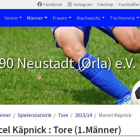
Facebook
Instagram
Fanshop
Fussballfe
Verein
Männer
Frauen
Nachwuchs
Tischtennis
90 Neustadt (Orla) e.V.
änner
Spielerstatistik
Tore
2013/14
Marcel Käpnick
el Käpnick : Tore (1.Männer)