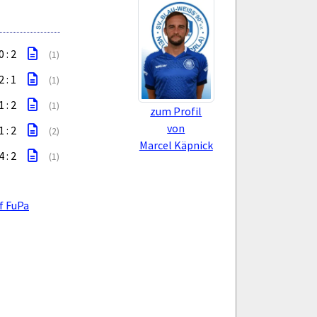
0 : 2
(1)
2 : 1
(1)
1 : 2
(1)
zum Profil
von
1 : 2
(2)
Marcel Käpnick
4 : 2
(1)
f FuPa