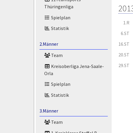
201
Thüringenliga
Spielplan
1.R
Statistik
6.ST
16.ST
2.Männer
20.ST
Team
29.ST
Kreisoberliga Jena-Saale-
Orla
Spielplan
Statistik
3.Männer
Team
1. Kreisklasse Staffel B