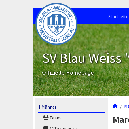
Startseite
SV Blau Weiss '
Offizielle Homepage
M
1.Männer
Marc
Team
11Teamsports