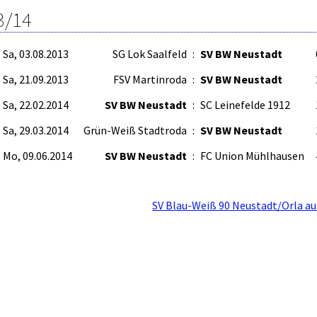
3/14
Sa, 03.08.2013
SG Lok Saalfeld
:
SV BW Neustadt
Sa, 21.09.2013
FSV Martinroda
:
SV BW Neustadt
Sa, 22.02.2014
SV BW Neustadt
:
SC Leinefelde 1912
Sa, 29.03.2014
Grün-Weiß Stadtroda
:
SV BW Neustadt
Mo, 09.06.2014
SV BW Neustadt
:
FC Union Mühlhausen
SV Blau-Weiß 90 Neustadt/Orla au