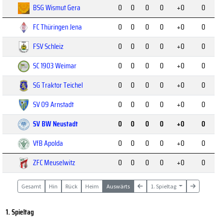
BSG Wismut Gera
0
0
0
0
+0
0
FC Thüringen Jena
0
0
0
0
+0
0
FSV Schleiz
0
0
0
0
+0
0
SC 1903 Weimar
0
0
0
0
+0
0
SG Traktor Teichel
0
0
0
0
+0
0
SV 09 Arnstadt
0
0
0
0
+0
0
SV BW Neustadt
0
0
0
0
+0
0
VfB Apolda
0
0
0
0
+0
0
ZFC Meuselwitz
0
0
0
0
+0
0
Gesamt
Hin
Rück
Heim
Auswärts
1. Spieltag
1. Spieltag