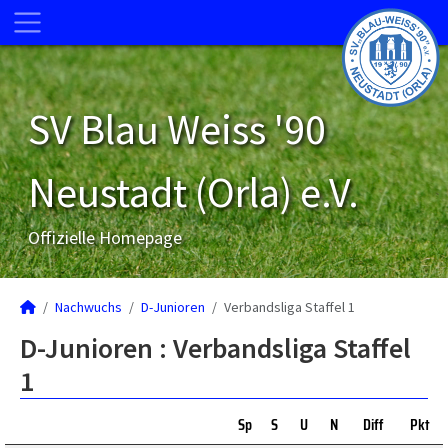
SV Blau Weiss '90
Neustadt (Orla) e.V.
Offizielle Homepage
Nachwuchs
D-Junioren
Verbandsliga Staffel 1
D-Junioren :
Verbandsliga Staffel
1
Sp
S
U
N
Diff
Pkt