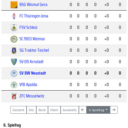
BSG Wismut Gera
0
0
0
0
+0
0
FC Thüringen Jena
0
0
0
0
+0
0
FSV Schleiz
0
0
0
0
+0
0
SC 1903 Weimar
0
0
0
0
+0
0
SG Traktor Teichel
0
0
0
0
+0
0
SV 09 Arnstadt
0
0
0
0
+0
0
SV BW Neustadt
0
0
0
0
+0
0
VfB Apolda
0
0
0
0
+0
0
ZFC Meuselwitz
0
0
0
0
+0
0
Gesamt
Hin
Rück
Heim
Auswärts
6. Spieltag
6. Spieltag