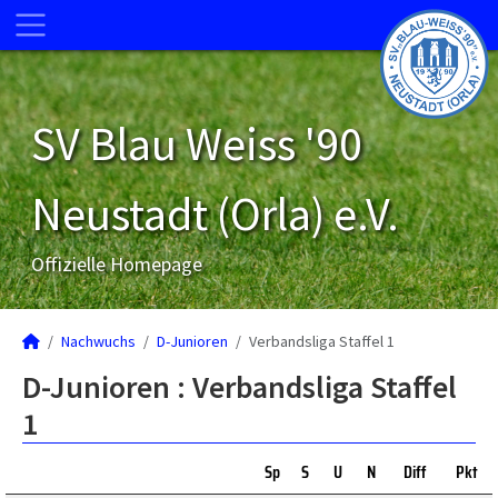
SV Blau Weiss '90
Neustadt (Orla) e.V.
Offizielle Homepage
Nachwuchs
D-Junioren
Verbandsliga Staffel 1
D-Junioren :
Verbandsliga Staffel
1
Sp
S
U
N
Diff
Pkt