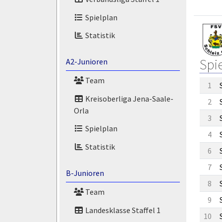
Spielplan
Statistik
Spi
A2-Junioren
Team
1
Kreisoberliga Jena-Saale-
2
Orla
3
Spielplan
4
Statistik
6
7
B-Junioren
8
Team
9
Landesklasse Staffel 1
10