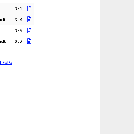
3 : 1
adt
3 : 4
3 : 5
adt
0 : 2
f FuPa