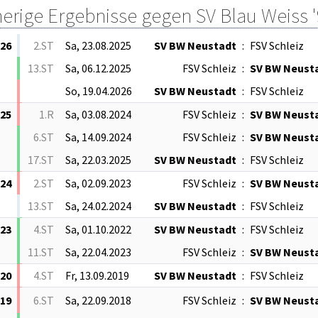
herige Ergebnisse gegen SV Blau Weiss '
/26
2.ST
Sa, 23.08.2025
SV BW Neustadt
:
FSV Schleiz
13.ST
Sa, 06.12.2025
FSV Schleiz
:
SV BW Neust
So, 19.04.2026
SV BW Neustadt
:
FSV Schleiz
/25
1.R
Sa, 03.08.2024
FSV Schleiz
:
SV BW Neust
6.ST
Sa, 14.09.2024
FSV Schleiz
:
SV BW Neust
17.ST
Sa, 22.03.2025
SV BW Neustadt
:
FSV Schleiz
/24
2.ST
Sa, 02.09.2023
FSV Schleiz
:
SV BW Neust
13.ST
Sa, 24.02.2024
SV BW Neustadt
:
FSV Schleiz
/23
4.ST
Sa, 01.10.2022
SV BW Neustadt
:
FSV Schleiz
11.ST
Sa, 22.04.2023
FSV Schleiz
:
SV BW Neust
/20
4.ST
Fr, 13.09.2019
SV BW Neustadt
:
FSV Schleiz
/19
6.ST
Sa, 22.09.2018
FSV Schleiz
:
SV BW Neust