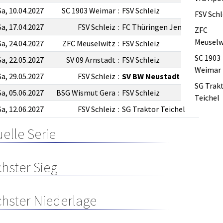
Sa, 10.04.2027
SC 1903 Weimar
:
FSV Schleiz
FSV Schl
Sa, 17.04.2027
FSV Schleiz
:
FC Thüringen Jena
ZFC
Meuselw
Sa, 24.04.2027
ZFC Meuselwitz
:
FSV Schleiz
SC 1903
Sa, 22.05.2027
SV 09 Arnstadt
:
FSV Schleiz
Weimar
Sa, 29.05.2027
FSV Schleiz
:
SV BW Neustadt
SG Trak
Sa, 05.06.2027
BSG Wismut Gera
:
FSV Schleiz
Teichel
Sa, 12.06.2027
FSV Schleiz
:
SG Traktor Teichel
elle Serie
hster Sieg
hster Niederlage