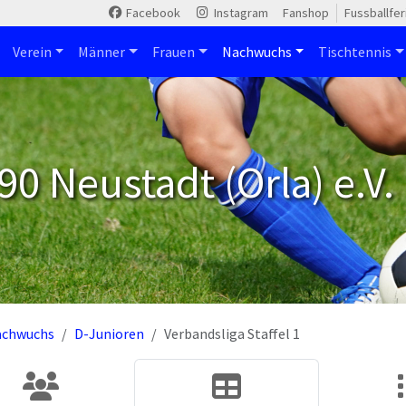
Facebook
Instagram
Fanshop
Fussballfe
Verein
Männer
Frauen
Nachwuchs
Tischtennis
90 Neustadt (Orla) e.V.
achwuchs
D-Junioren
Verbandsliga Staffel 1