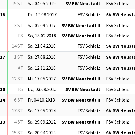
15.ST
Sa, 04.05.2019
SV BW Neustadt
:
FSV Schleiz
/18
Do, 17.08.2017
FSV Schleiz
:
SV BW Neusta
3.ST
Sa, 02.09.2017
SV BW Neustadt II
:
FSV Schleiz
FS
So, 18.02.2018
SV BW Neustadt II
:
FSV Schleiz
14.ST
Sa, 21.04.2018
FSV Schleiz
:
SV BW Neusta
/17
1.ST
Sa, 27.08.2016
FSV Schleiz
:
SV BW Neusta
AF
Sa, 12.11.2016
FSV Schleiz
:
SV BW Neusta
12.ST
Mi, 17.05.2017
SV BW Neustadt II
:
FSV Schleiz
/16
FS
Do, 03.09.2015
SV BW Neustadt
:
FSV Schleiz
/14
6.ST
Fr, 04.10.2013
SV BW Neustadt II
:
FSV Schleiz
17.ST
Sa, 17.05.2014
FSV Schleiz
:
SV BW Neusta
/13
4.ST
Sa, 29.09.2012
SV BW Neustadt II
:
FSV Schleiz
15.ST
Sa, 20.04.2013
FSV Schleiz
:
SV BW Neusta