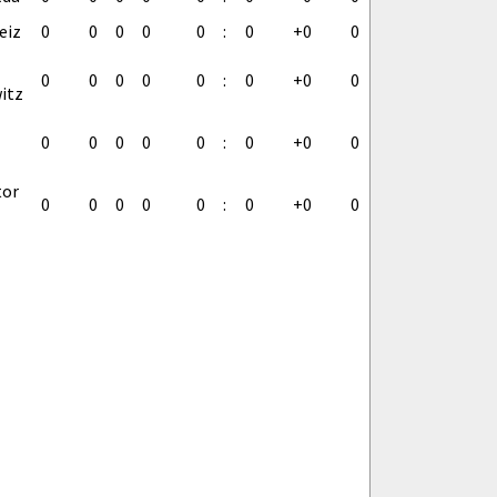
eiz
0
0
0
0
0
:
0
+0
0
0
0
0
0
0
:
0
+0
0
itz
0
0
0
0
0
:
0
+0
0
tor
0
0
0
0
0
:
0
+0
0