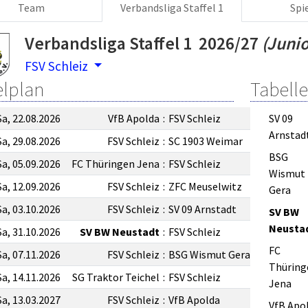
Team
Verbandsliga Staffel 1
Spi
Verbandsliga Staffel 1 2026/27
(Juni
FSV Schleiz
elplan
Tabelle
Sa, 22.08.2026
VfB Apolda
:
FSV Schleiz
SV 09
Arnstad
Sa, 29.08.2026
FSV Schleiz
:
SC 1903 Weimar
BSG
Sa, 05.09.2026
FC Thüringen Jena
:
FSV Schleiz
Wismut
Sa, 12.09.2026
FSV Schleiz
:
ZFC Meuselwitz
Gera
Sa, 03.10.2026
FSV Schleiz
:
SV 09 Arnstadt
SV BW
Neusta
Sa, 31.10.2026
SV BW Neustadt
:
FSV Schleiz
FC
Sa, 07.11.2026
FSV Schleiz
:
BSG Wismut Gera
Thüring
Sa, 14.11.2026
SG Traktor Teichel
:
FSV Schleiz
Jena
Sa, 13.03.2027
FSV Schleiz
:
VfB Apolda
VfB Apo