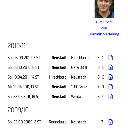
zum Profil
von
Dominik Madelung
2010/11
So, 05.09.2010
, 3.ST
Neustadt
:
Hirschberg
5 : 1
(1)
So, 03.10.2010
, 6.ST
Neustadt
:
Gera 03 II
8 : 0
(1)
So, 10.04.2011
, 14.ST
Hirschberg
:
Neustadt
0 : 2
(1)
Mi, 13.04.2011
, 13.ST
Neustadt
:
1. FC Greiz
7 : 0
(1)
So, 22.05.2011
, 18.ST
Neustadt
:
Weida
6 : 0
(1)
2009/10
So, 23.08.2009
, 2.ST
Ronneburg
:
Neustadt
1 : 7
(1)