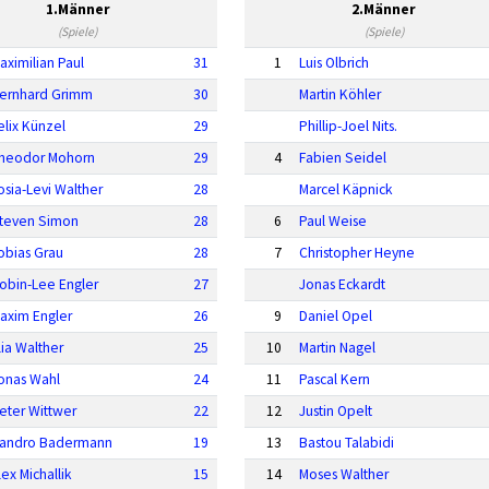
1.Männer
2.Männer
(Spiele)
(Spiele)
aximilian Paul
31
1
Luis Olbrich
ernhard Grimm
30
Martin Köhler
elix Künzel
29
Phillip-Joel Nits.
heodor Mohorn
29
4
Fabien Seidel
osia-Levi Walther
28
Marcel Käpnick
teven Simon
28
6
Paul Weise
obias Grau
28
7
Christopher Heyne
obin-Lee Engler
27
Jonas Eckardt
axim Engler
26
9
Daniel Opel
lia Walther
25
10
Martin Nagel
onas Wahl
24
11
Pascal Kern
eter Wittwer
22
12
Justin Opelt
andro Badermann
19
13
Bastou Talabidi
lex Michallik
15
14
Moses Walther