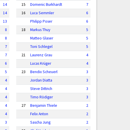
14
15
Domenic Burkhardt
7
14
16
Luca Semmler
6
13
Philipp Poser
6
8
18
Markus Thuy
5
8
Matteo Glaser
5
7
Toni Schlegel
5
7
21
Laurenz Grau
4
6
Lucas Krüger
4
5
23
Bendix Scheuerl
3
4
Jordan Diatta
3
4
Steve Dittrich
3
4
Timo Rödiger
3
4
27
Benjamin Thiele
2
4
Felix Anton
2
3
Sascha Jung
2