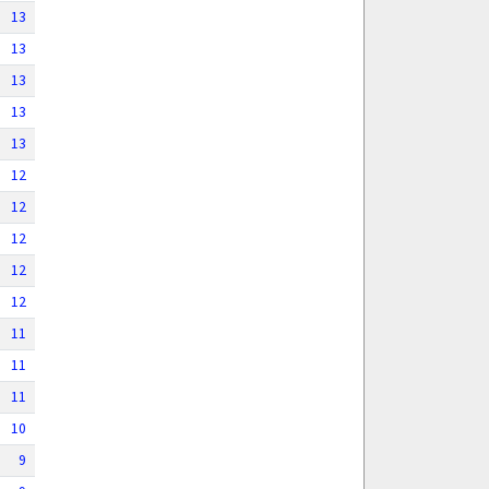
13
13
13
13
13
12
12
12
12
12
11
11
11
10
9