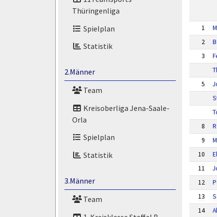
Thüringenliga
Spielplan
1
M
2
B
Statistik
3
F
T
2.Männer
5
J
Team
S
Kreisoberliga Jena-Saale-
T
Orla
8
R
Spielplan
9
M
10
E
Statistik
11
J
3.Männer
12
P
13
S
Team
14
A
1. Kreisklasse Staffel B