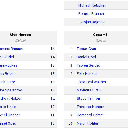
Michel Pfletscher.
Romeo Brünner
Sztojan Bojcsev
Alte Herren
Gesamt
(Spiele)
(Spiele)
ominic Brünner
14
1
Tobias Grau
vo Skudel
14
2
Daniel Opel
enny Lukes
13
3
Fabien Seidel
lix Besser
13
4
Felix Künzel
ank Staps
13
Josia-Levi Walther
ike Sparsbrod
13
Maximilian Paul
ndreas Hölzer
12
Steven Simon
arco Linke
12
Theodor Mohorn
chel Lindner
11
9
Bernhard Grimm
aniel Opel
10
10
Martin Köhler