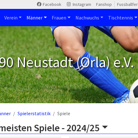
Facebook
Instagram
Fanshop
Fussballfe
Verein
Männer
Frauen
Nachwuchs
Tischtennis
90 Neustadt (Orla) e.V.
änner
Spielerstatistik
Spiele
meisten Spiele -
2024/25