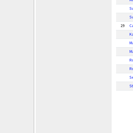
S
S
29
Ca
K
M
M
R
R
S
S