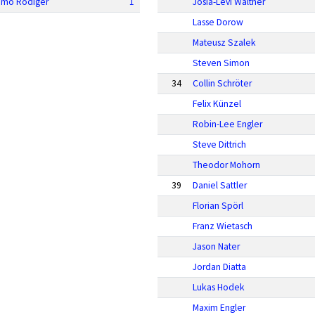
imo Rödiger
1
Josia-Levi Walther
Lasse Dorow
Mateusz Szalek
Steven Simon
34
Collin Schröter
Felix Künzel
Robin-Lee Engler
Steve Dittrich
Theodor Mohorn
39
Daniel Sattler
Florian Spörl
Franz Wietasch
Jason Nater
Jordan Diatta
Lukas Hodek
Maxim Engler