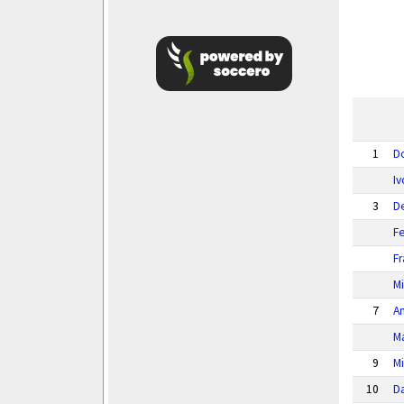
1
D
I
3
D
Fe
Fr
M
7
A
M
9
Mi
10
D