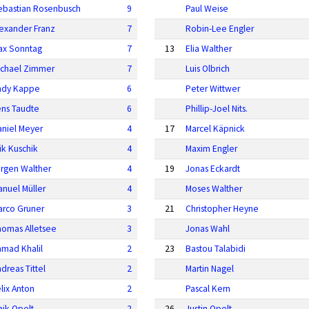
ebastian Rosenbusch
9
Paul Weise
lexander Franz
7
Robin-Lee Engler
ax Sonntag
7
13
Elia Walther
ichael Zimmer
7
Luis Olbrich
ndy Kappe
6
Peter Wittwer
ens Taudte
6
Phillip-Joel Nits.
aniel Meyer
4
17
Marcel Käpnick
ik Kuschik
4
Maxim Engler
ürgen Walther
4
19
Jonas Eckardt
nuel Müller
4
Moses Walther
arco Gruner
3
21
Christopher Heyne
homas Alletsee
3
Jonas Wahl
hmad Khalil
2
23
Bastou Talabidi
dreas Tittel
2
Martin Nagel
lix Anton
2
Pascal Kern
aik Opelt
2
26
Justin Opelt