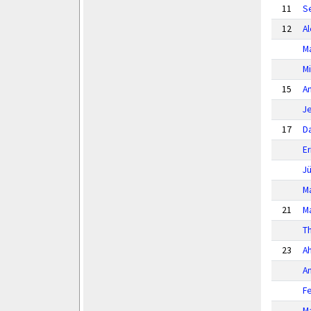
11
S
12
A
M
M
15
A
J
17
D
Er
J
Ma
21
M
T
23
A
An
Fe
M