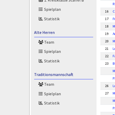
R
Spielplan
16
C
Statistik
17
F
18
M
Alte Herren
19
A
20
M
Team
21
L
Spielplan
22
F
Statistik
23
B
M
Traditionsmannschaft
P
Team
26
L
Spielplan
27
M
M
Statistik
P