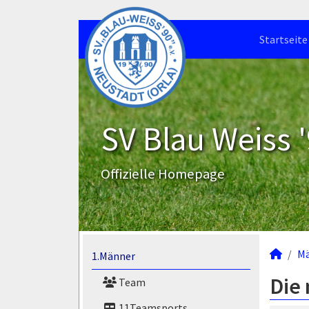
Startseite
SV Blau Weiss '
Offizielle Homepage
M
1.Männer
Die 
Team
11Teamsports