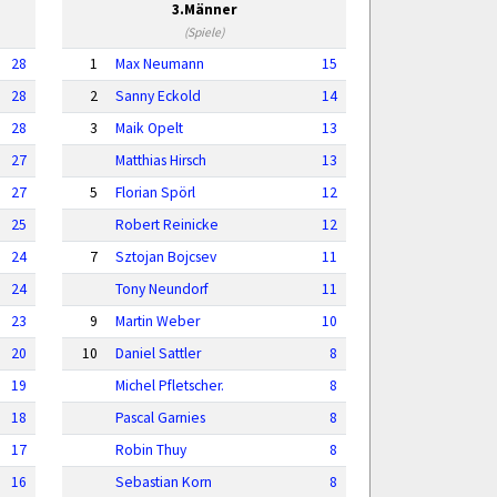
3.Männer
(Spiele)
28
1
Max Neumann
15
28
2
Sanny Eckold
14
28
3
Maik Opelt
13
27
Matthias Hirsch
13
27
5
Florian Spörl
12
25
Robert Reinicke
12
24
7
Sztojan Bojcsev
11
24
Tony Neundorf
11
23
9
Martin Weber
10
20
10
Daniel Sattler
8
19
Michel Pfletscher.
8
18
Pascal Garnies
8
17
Robin Thuy
8
16
Sebastian Korn
8