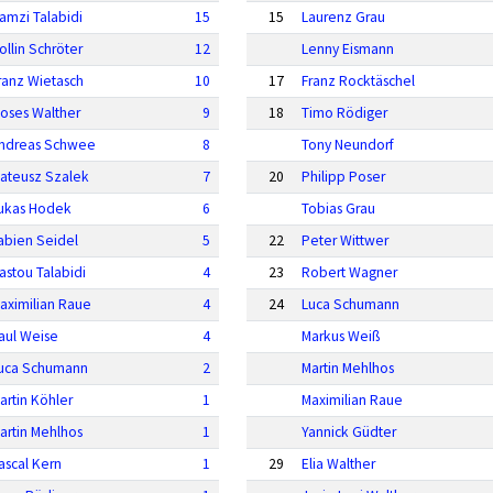
amzi Talabidi
15
15
Laurenz Grau
ollin Schröter
12
Lenny Eismann
ranz Wietasch
10
17
Franz Rocktäschel
oses Walther
9
18
Timo Rödiger
ndreas Schwee
8
Tony Neundorf
ateusz Szalek
7
20
Philipp Poser
ukas Hodek
6
Tobias Grau
abien Seidel
5
22
Peter Wittwer
astou Talabidi
4
23
Robert Wagner
aximilian Raue
4
24
Luca Schumann
aul Weise
4
Markus Weiß
uca Schumann
2
Martin Mehlhos
artin Köhler
1
Maximilian Raue
artin Mehlhos
1
Yannick Güdter
ascal Kern
1
29
Elia Walther