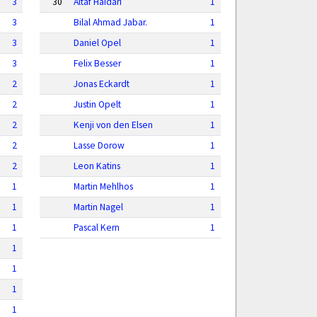
3
30
Altaf Haidari
1
3
Bilal Ahmad Jabar.
1
3
Daniel Opel
1
3
Felix Besser
1
2
Jonas Eckardt
1
2
Justin Opelt
1
2
Kenji von den Elsen
1
2
Lasse Dorow
1
2
Leon Katins
1
1
Martin Mehlhos
1
1
Martin Nagel
1
1
Pascal Kern
1
1
1
1
1