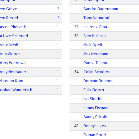
ven Götze
2
Sandro Badermann
ven Riedel
2
Tony Neundorf
rsten Plietzsch
1
29
Laurenz Grau
ai-Uwe Scheuerl
1
30
Alex Michallik
arkus Weiß
1
Maik Opelt
artin Weber
1
Max Neumann
obby Wieduwilt
1
Ramzi Talabidi
onny Neubauer
1
34
Collin Schröter
ebastian Korn
1
Dominic Brünner
tephan Wunderlich
1
Felix Besser
Ivo Skudel
Lenny Eismann
Sanny Eckold
40
Denny Lukes
Florian Spörl