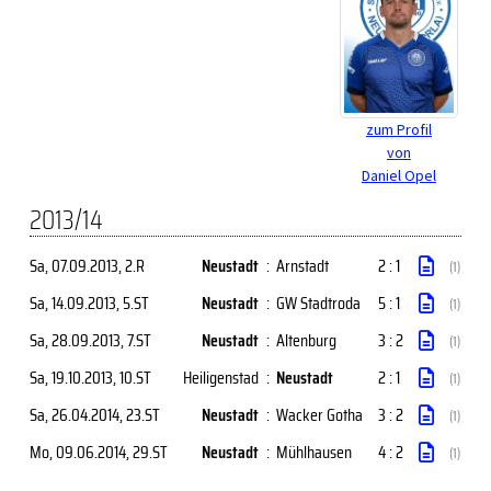
zum Profil
von
Daniel Opel
2013/14
Sa, 07.09.2013
, 2.R
Neustadt
:
Arnstadt
2 : 1
(1)
Sa, 14.09.2013
, 5.ST
Neustadt
:
GW Stadtroda
5 : 1
(1)
Sa, 28.09.2013
, 7.ST
Neustadt
:
Altenburg
3 : 2
(1)
Sa, 19.10.2013
, 10.ST
Heiligenstad
:
Neustadt
2 : 1
(1)
Sa, 26.04.2014
, 23.ST
Neustadt
:
Wacker Gotha
3 : 2
(1)
Mo, 09.06.2014
, 29.ST
Neustadt
:
Mühlhausen
4 : 2
(1)