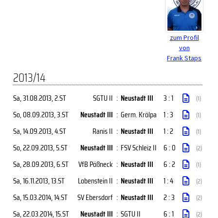
zum Profil
von
Frank Staps
2013/14
Sa, 31.08.2013
, 2.ST
SGTU II
:
Neustadt III
3 : 1
(1)
So, 08.09.2013
, 3.ST
Neustadt III
:
Germ. Krölpa
1 : 3
(1)
Sa, 14.09.2013
, 4.ST
Ranis II
:
Neustadt III
1 : 2
(1)
So, 22.09.2013
, 5.ST
Neustadt III
:
FSV Schleiz II
6 : 0
(2)
Sa, 28.09.2013
, 6.ST
VfB Pößneck
:
Neustadt III
6 : 2
(1)
Sa, 16.11.2013
, 13.ST
Lobenstein II
:
Neustadt III
1 : 4
(2)
Sa, 15.03.2014
, 14.ST
SV Ebersdorf
:
Neustadt III
2 : 3
(2)
Sa, 22.03.2014
, 15.ST
Neustadt III
:
SGTU II
6 : 1
(2)