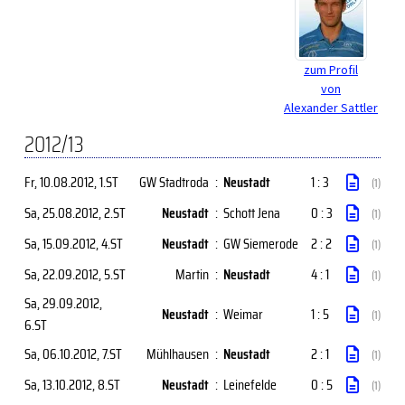
zum Profil
von
Alexander Sattler
2012/13
Fr, 10.08.2012
, 1.ST
GW Stadtroda
:
Neustadt
1 : 3
(1)
Sa, 25.08.2012
, 2.ST
Neustadt
:
Schott Jena
0 : 3
(1)
Sa, 15.09.2012
, 4.ST
Neustadt
:
GW Siemerode
2 : 2
(1)
Sa, 22.09.2012
, 5.ST
Martin
:
Neustadt
4 : 1
(1)
Sa, 29.09.2012
,
Neustadt
:
Weimar
1 : 5
(1)
6.ST
Sa, 06.10.2012
, 7.ST
Mühlhausen
:
Neustadt
2 : 1
(1)
Sa, 13.10.2012
, 8.ST
Neustadt
:
Leinefelde
0 : 5
(1)