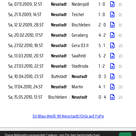
Sa, 07.11.2009
, 12.ST
Neustadt
:
Niederpöll
1 : 0
(1)
Sa, 21.11.2009
, 14.ST
Neustadt
:
Teichel
1 : 0
(1)
Sa, 12.12.2009
, 28.ST
Neustadt
:
Bischleben
2 : 0
(1)
Sa, 20.02.2010
, 17.ST
Neustadt
:
Geraberg
4 : 2
(1)
Sa, 27.02.2010
, 18.ST
Neustadt
:
Gera 03 II
5 : 1
(2)
Sa, 13.03.2010
, 20.ST
Neustadt
:
Saalfeld
5 : 2
(2)
Sa, 27.03.2010
, 22.ST
Neustadt
:
Stadtroda
1 : 2
(1)
Sa, 10.04.2010
, 23.ST
Buttstädt
:
Neustadt
0 : 3
(1)
Sa, 17.04.2010
, 24.ST
Neustadt
:
Martin
4 : 1
(3)
Sa, 15.05.2010
, 13.ST
Bischleben
:
Neustadt
0 : 4
(2)
SV Blau-Weiß 90 Neustadt/Orla auf FuPa
soccero.de
Diese Webseite verwendet Cookies, um Dir den bestmöglichen