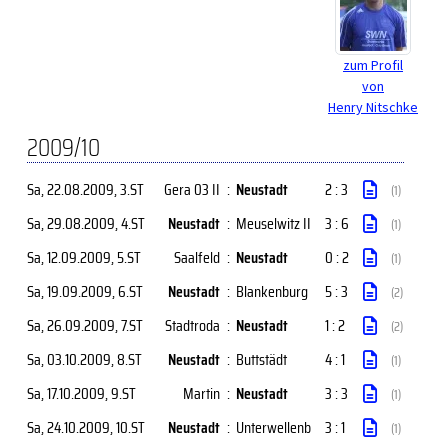
zum Profil
von
Henry Nitschke
2009/10
Sa, 22.08.2009
, 3.ST
Gera 03 II
:
Neustadt
2 : 3
(1)
Sa, 29.08.2009
, 4.ST
Neustadt
:
Meuselwitz II
3 : 6
(1)
Sa, 12.09.2009
, 5.ST
Saalfeld
:
Neustadt
0 : 2
(1)
Sa, 19.09.2009
, 6.ST
Neustadt
:
Blankenburg
5 : 3
(2)
Sa, 26.09.2009
, 7.ST
Stadtroda
:
Neustadt
1 : 2
(2)
Sa, 03.10.2009
, 8.ST
Neustadt
:
Buttstädt
4 : 1
(1)
Sa, 17.10.2009
, 9.ST
Martin
:
Neustadt
3 : 3
(1)
Sa, 24.10.2009
, 10.ST
Neustadt
:
Unterwellenb
3 : 1
(1)