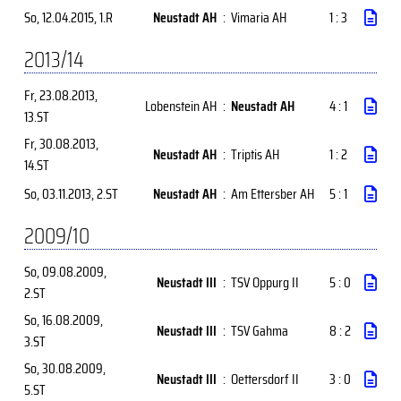
So, 12.04.2015
, 1.R
Neustadt AH
:
Vimaria AH
1 : 3
2013/14
Fr, 23.08.2013
,
Lobenstein AH
:
Neustadt AH
4 : 1
13.ST
Fr, 30.08.2013
,
Neustadt AH
:
Triptis AH
1 : 2
14.ST
So, 03.11.2013
, 2.ST
Neustadt AH
:
Am Ettersber AH
5 : 1
2009/10
So, 09.08.2009
,
Neustadt III
:
TSV Oppurg II
5 : 0
2.ST
So, 16.08.2009
,
Neustadt III
:
TSV Gahma
8 : 2
3.ST
So, 30.08.2009
,
Neustadt III
:
Oettersdorf II
3 : 0
5.ST