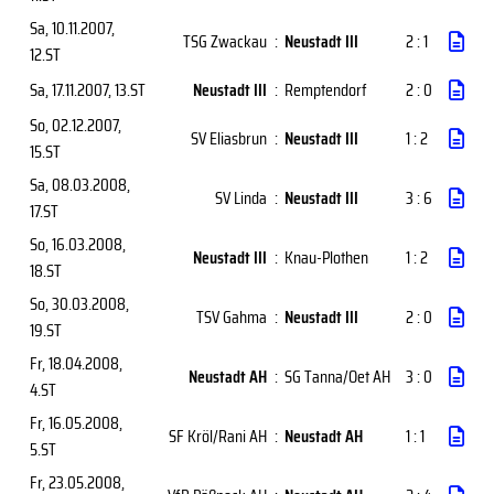
Sa, 10.11.2007
,
TSG Zwackau
:
Neustadt III
2 : 1
12.ST
Sa, 17.11.2007
, 13.ST
Neustadt III
:
Remptendorf
2 : 0
So, 02.12.2007
,
SV Eliasbrun
:
Neustadt III
1 : 2
15.ST
Sa, 08.03.2008
,
SV Linda
:
Neustadt III
3 : 6
17.ST
So, 16.03.2008
,
Neustadt III
:
Knau-Plothen
1 : 2
18.ST
So, 30.03.2008
,
TSV Gahma
:
Neustadt III
2 : 0
19.ST
Fr, 18.04.2008
,
Neustadt AH
:
SG Tanna/Oet AH
3 : 0
4.ST
Fr, 16.05.2008
,
SF Kröl/Rani AH
:
Neustadt AH
1 : 1
5.ST
Fr, 23.05.2008
,