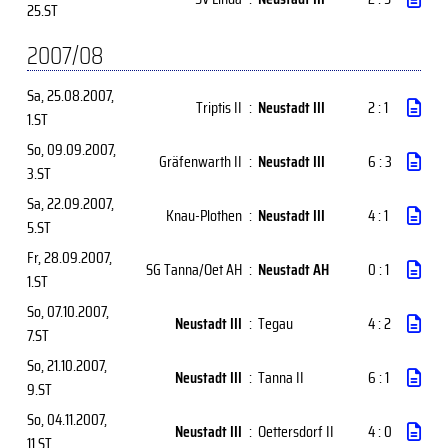
25.ST
2007/08
Sa, 25.08.2007
,
Triptis II
:
Neustadt III
2 : 1
1.ST
So, 09.09.2007
,
Gräfenwarth II
:
Neustadt III
6 : 3
3.ST
Sa, 22.09.2007
,
Knau-Plothen
:
Neustadt III
4 : 1
5.ST
Fr, 28.09.2007
,
SG Tanna/Oet AH
:
Neustadt AH
0 : 1
1.ST
So, 07.10.2007
,
Neustadt III
:
Tegau
4 : 2
7.ST
So, 21.10.2007
,
Neustadt III
:
Tanna II
6 : 1
9.ST
So, 04.11.2007
,
Neustadt III
:
Oettersdorf II
4 : 0
11.ST