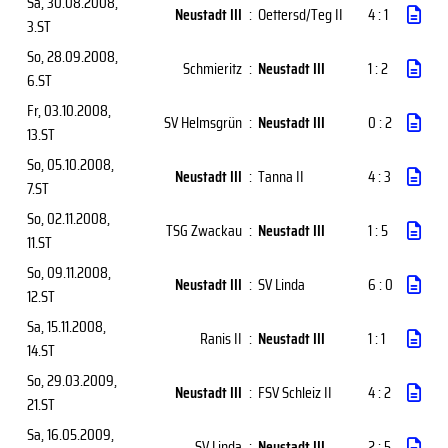
Sa, 30.08.2008
,
Neustadt III
:
Oettersd/Teg II
4 : 1
3.ST
So, 28.09.2008
,
Schmieritz
:
Neustadt III
1 : 2
6.ST
Fr, 03.10.2008
,
SV Helmsgrün
:
Neustadt III
0 : 2
13.ST
So, 05.10.2008
,
Neustadt III
:
Tanna II
4 : 3
7.ST
So, 02.11.2008
,
TSG Zwackau
:
Neustadt III
1 : 5
11.ST
So, 09.11.2008
,
Neustadt III
:
SV Linda
6 : 0
12.ST
Sa, 15.11.2008
,
Ranis II
:
Neustadt III
1 : 1
14.ST
So, 29.03.2009
,
Neustadt III
:
FSV Schleiz II
4 : 2
21.ST
Sa, 16.05.2009
,
SV Linda
:
Neustadt III
2 : 5