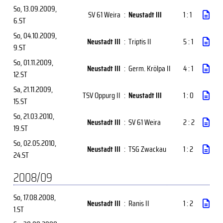
So, 13.09.2009
,
SV 61 Weira
:
Neustadt III
1 : 1
6.ST
So, 04.10.2009
,
Neustadt III
:
Triptis II
5 : 1
9.ST
So, 01.11.2009
,
Neustadt III
:
Germ. Krölpa II
4 : 1
12.ST
Sa, 21.11.2009
,
TSV Oppurg II
:
Neustadt III
1 : 0
15.ST
So, 21.03.2010
,
Neustadt III
:
SV 61 Weira
2 : 2
19.ST
So, 02.05.2010
,
Neustadt III
:
TSG Zwackau
1 : 2
24.ST
2008/09
So, 17.08.2008
,
Neustadt III
:
Ranis II
1 : 2
1.ST