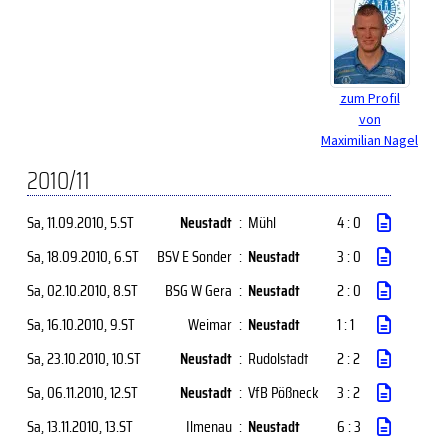
zum Profil
von
Maximilian Nagel
2010/11
Sa, 11.09.2010
, 5.ST
Neustadt
:
Mühl
4 : 0
Sa, 18.09.2010
, 6.ST
BSV E Sonder
:
Neustadt
3 : 0
Sa, 02.10.2010
, 8.ST
BSG W Gera
:
Neustadt
2 : 0
Sa, 16.10.2010
, 9.ST
Weimar
:
Neustadt
1 : 1
Sa, 23.10.2010
, 10.ST
Neustadt
:
Rudolstadt
2 : 2
Sa, 06.11.2010
, 12.ST
Neustadt
:
VfB Pößneck
3 : 2
Sa, 13.11.2010
, 13.ST
Ilmenau
:
Neustadt
6 : 3