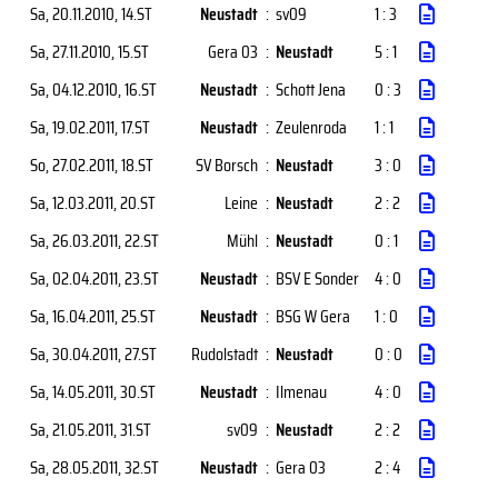
Sa, 20.11.2010
, 14.ST
Neustadt
:
sv09
1 : 3
Sa, 27.11.2010
, 15.ST
Gera 03
:
Neustadt
5 : 1
Sa, 04.12.2010
, 16.ST
Neustadt
:
Schott Jena
0 : 3
Sa, 19.02.2011
, 17.ST
Neustadt
:
Zeulenroda
1 : 1
So, 27.02.2011
, 18.ST
SV Borsch
:
Neustadt
3 : 0
Sa, 12.03.2011
, 20.ST
Leine
:
Neustadt
2 : 2
Sa, 26.03.2011
, 22.ST
Mühl
:
Neustadt
0 : 1
Sa, 02.04.2011
, 23.ST
Neustadt
:
BSV E Sonder
4 : 0
Sa, 16.04.2011
, 25.ST
Neustadt
:
BSG W Gera
1 : 0
Sa, 30.04.2011
, 27.ST
Rudolstadt
:
Neustadt
0 : 0
Sa, 14.05.2011
, 30.ST
Neustadt
:
Ilmenau
4 : 0
Sa, 21.05.2011
, 31.ST
sv09
:
Neustadt
2 : 2
Sa, 28.05.2011
, 32.ST
Neustadt
:
Gera 03
2 : 4