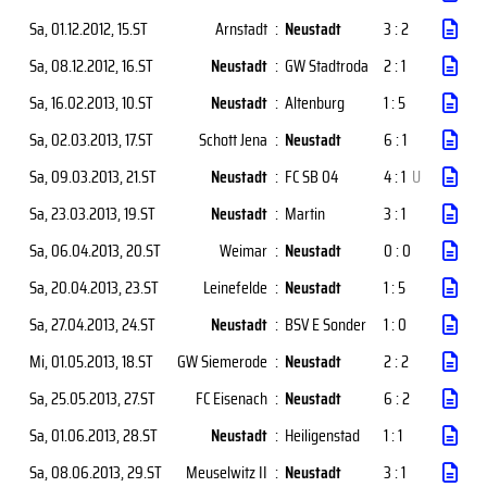
Sa, 01.12.2012
, 15.ST
Arnstadt
:
Neustadt
3 : 2
Sa, 08.12.2012
, 16.ST
Neustadt
:
GW Stadtroda
2 : 1
Sa, 16.02.2013
, 10.ST
Neustadt
:
Altenburg
1 : 5
Sa, 02.03.2013
, 17.ST
Schott Jena
:
Neustadt
6 : 1
Sa, 09.03.2013
, 21.ST
Neustadt
:
FC SB 04
4 : 1
U
Sa, 23.03.2013
, 19.ST
Neustadt
:
Martin
3 : 1
Sa, 06.04.2013
, 20.ST
Weimar
:
Neustadt
0 : 0
Sa, 20.04.2013
, 23.ST
Leinefelde
:
Neustadt
1 : 5
Sa, 27.04.2013
, 24.ST
Neustadt
:
BSV E Sonder
1 : 0
Mi, 01.05.2013
, 18.ST
GW Siemerode
:
Neustadt
2 : 2
Sa, 25.05.2013
, 27.ST
FC Eisenach
:
Neustadt
6 : 2
Sa, 01.06.2013
, 28.ST
Neustadt
:
Heiligenstad
1 : 1
Sa, 08.06.2013
, 29.ST
Meuselwitz II
:
Neustadt
3 : 1