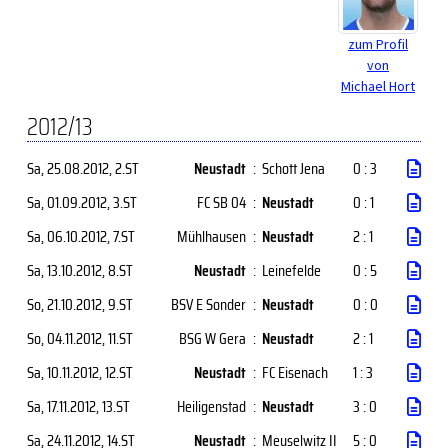
zum Profil
von
Michael Hort
2012/13
Sa, 25.08.2012
, 2.ST
Neustadt
:
Schott Jena
0 : 3
Sa, 01.09.2012
, 3.ST
FC SB 04
:
Neustadt
0 : 1
Sa, 06.10.2012
, 7.ST
Mühlhausen
:
Neustadt
2 : 1
Sa, 13.10.2012
, 8.ST
Neustadt
:
Leinefelde
0 : 5
So, 21.10.2012
, 9.ST
BSV E Sonder
:
Neustadt
0 : 0
So, 04.11.2012
, 11.ST
BSG W Gera
:
Neustadt
2 : 1
Sa, 10.11.2012
, 12.ST
Neustadt
:
FC Eisenach
1 : 3
Sa, 17.11.2012
, 13.ST
Heiligenstad
:
Neustadt
3 : 0
Sa, 24.11.2012
, 14.ST
Neustadt
:
Meuselwitz II
5 : 0