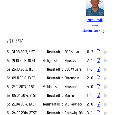
zum Profil
von
Maximilian Nagel
2013/14
Sa, 31.08.2013
, 4.ST
Neustadt
:
FC Eisenach
0 : 3
(1)
Sa, 19.10.2013
, 10.ST
Heiligenstad
:
Neustadt
2 : 1
(1)
Sa, 26.10.2013
, 11.ST
Neustadt
:
BSG W Gera
1 : 6
(1)
Sa, 09.11.2013
, 13.ST
Neustadt
:
Ehrenhain
2 : 0
(1)
Sa, 23.11.2013
, 14.ST
Mühlhausen
:
Neustadt
4 : 0
(1)
Sa, 05.04.2014
, 21.ST
Neustadt
:
Martin
1 : 1
(1)
So, 27.04.2014
, 19.ST
Neustadt III
:
VfB Pößneck
2 : 0
(1)
Sa, 24.05.2014
, 27.ST
Neustadt
:
Dachwig- Döl
3 : 1
(1)