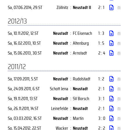
Sa, 07.06.2014
, 29.ST
Zöllnitz
:
Neustadt II
2 : 1
(1)
2012/13
Sa, 10.11.2012
, 12.ST
Neustadt
:
FC Eisenach
1 : 3
(1)
Sa, 16.02.2013
, 10.ST
Neustadt
:
Altenburg
1 : 5
(1)
Sa, 15.06.2013
, 30.ST
Neustadt
:
Arnstadt
2 : 4
(1)
2011/12
Sa, 17.09.2011
, 5.ST
Neustadt
:
Rudolstadt
1 : 2
(1)
Sa, 24.09.2011
, 6.ST
Schott Jena
:
Neustadt
2 : 1
(1)
Sa, 19.11.2011
, 13.ST
Neustadt
:
SV Borsch
3 : 1
(1)
Sa, 26.11.2011
, 14.ST
Leinefelde
:
Neustadt
2 : 1
(1)
Sa, 03.03.2012
, 16.ST
Neustadt
:
Martin
3 : 0
(1)
So, 15.04.2012
, 22.ST
Wacker
:
Neustadt
2 : 2
(1)