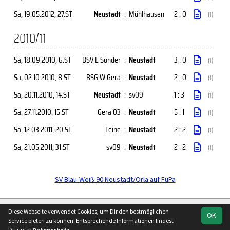
Sa, 19.05.2012
, 27.ST
Neustadt
:
Mühlhausen
2 : 0
(1)
2010/11
Sa, 18.09.2010
, 6.ST
BSV E Sonder
:
Neustadt
3 : 0
(1)
Sa, 02.10.2010
, 8.ST
BSG W Gera
:
Neustadt
2 : 0
(1)
Sa, 20.11.2010
, 14.ST
Neustadt
:
sv09
1 : 3
(1)
Sa, 27.11.2010
, 15.ST
Gera 03
:
Neustadt
5 : 1
(1)
Sa, 12.03.2011
, 20.ST
Leine
:
Neustadt
2 : 2
(1)
Sa, 21.05.2011
, 31.ST
sv09
:
Neustadt
2 : 2
(1)
SV Blau-Weiß 90 Neustadt/Orla auf FuPa
soccero.de
Diese Webseite verwendet Cookies, um Dir den bestmöglichen
OK
© 2006 - 2026
Service bieten zu können. Entsprechende Informationen findest
Du unter
Datenschutz
.